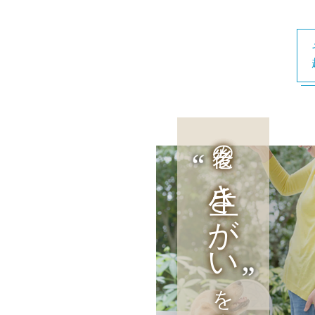
老後の
生きがい
を探す