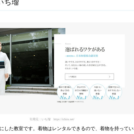
いち瑠
引用元：いち瑠 https://ichiru.net/
にした教室です。着物はレンタルできるので、着物を持ってい