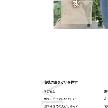
More
老後の生きがいを探す
学び直し
趣
ボランティアにいそしむ
友
国内移住でのんびり暮らす
習