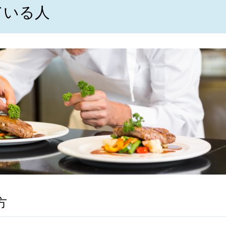
ている人
方