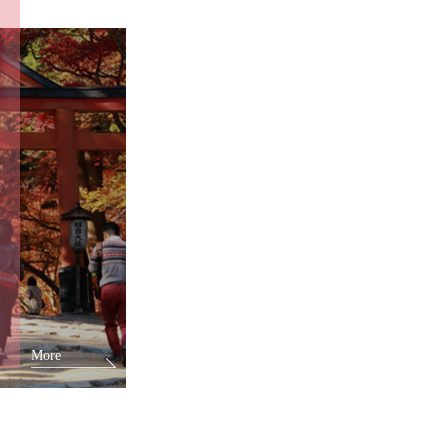
る
More