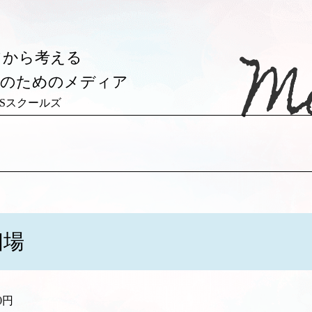
フから考える
後のためのメディア
y JCSスクールズ
相場
0円