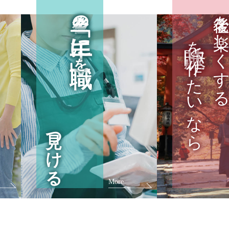
老後の
老後を楽しくす
「手に職」
を作りたいなら
を
見つける
More