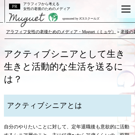
アラフィフから考える
女性の老後のためのメディア
sponsored by JCSスクールズ
アラフィフ女性の老後ためのメディア・Muguet（ミュゲ）
»
老後の
アクティブシニアとして生き
生きと活動的な生活を送るに
は？
アクティブシニアとは
自分のやりたいことに対して、定年退職後も意欲的に活動