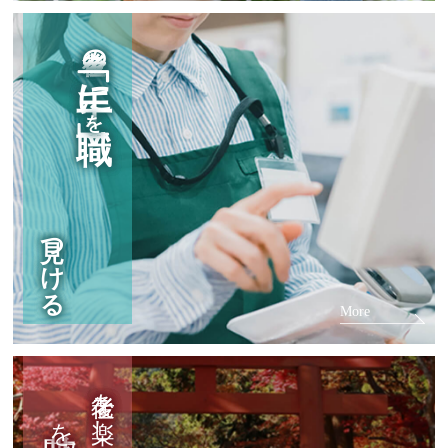
老後の
「手に職」
を
見つける
More
老後を楽しくする